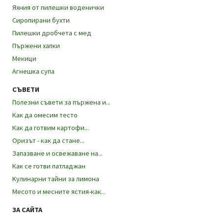
Яхния от пилешки воденички
Сиропирани бухти
Пилешки дробчета с мед
Пържени хапки
Мекици
Агнешка супа
СЪВЕТИ
Полезни съвети за пържена и...
Как да омесим тесто
Как да готвим картофи...
Оризът - как да стане...
Запазване и освежаване на...
Как се готви патладжан
Kулинарни тайни за лимона
Месото и месните ястия-как...
ЗА САЙТА