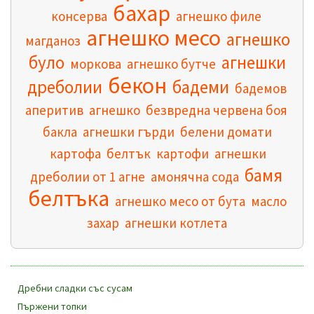
бахар
консерва
агнешко филе
агнешко месо
агнешко
магданоз
було
агнешки
моркова
агнешко бутче
бекон
дреболии
бадеми
бадемов
аперитив
агнешко
безвредна червена боя
бакла
агнешки гърди
белени домати
картофа
белтък
картофи
агнешки
бамя
дреболии от 1 агне
амонячна сода
белтъка
агнешко месо от бута
масло
захар
агнешки котлета
Дребни сладки със сусам
Пържени топки