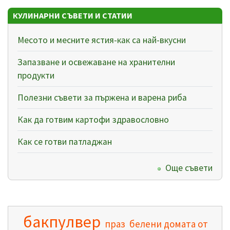
КУЛИНАРНИ СЪВЕТИ И СТАТИИ
Месото и месните ястия-как са най-вкусни
Запазване и освежаване на хранителни
продукти
Полезни съвети за пържена и варена риба
Как да готвим картофи здравословно
Как се готви патладжан
Още съвети
бакпулвер
праз
белени домата от