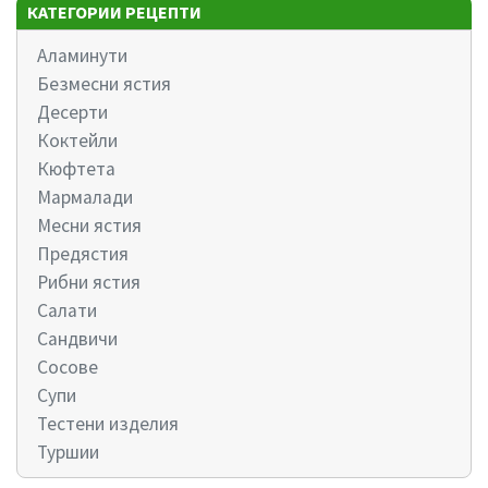
КАТЕГОРИИ РЕЦЕПТИ
Аламинути
Безмесни ястия
Десерти
Коктейли
Кюфтета
Мармалади
Месни ястия
Предястия
Рибни ястия
Салати
Сандвичи
Сосове
Супи
Тестени изделия
Туршии