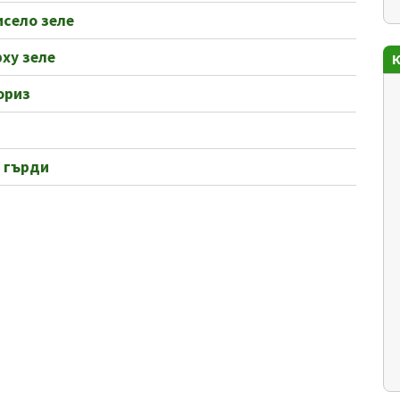
исело зеле
ху зеле
ориз
 гърди