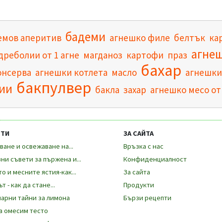
бадеми
емов аперитив
агнешко филе
белтък
ка
агнеш
дреболии от 1 агне
магданоз
картофи
праз
бахар
онсерва
агнешки котлета
масло
агнешки
бакпулвер
ии
бакла
захар
агнешко месо от
ЕТИ
ЗА САЙТА
ване и освежаване на...
Връзка с нас
ни съвети за пържена и...
Конфиденциалност
о и месните ястия-как...
За сайта
т - как да стане...
Продукти
арни тайни за лимона
Бързи рецепти
а омесим тесто