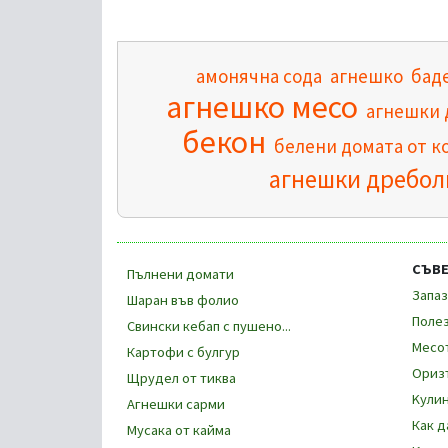
амонячна сода
агнешко
бад
агнешко месо
агнешки 
бекон
белени домата от к
агнешки дребол
СЪВ
Пълнени домати
Запаз
Шаран във фолио
Полез
Свински кебап с пушено...
Месот
Картофи с булгур
Оризъ
Щрудел от тиква
Kулин
Агнешки сарми
Как д
Мусака от кайма