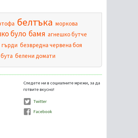
белтъка
ртофа
моркова
ко було
бамя
агнешко бутче
 гърди
безвредна червена боя
 бута
белени домати
Следете ни в социалните мрежи, за да
готвите вкусно!
Twitter
Facebook