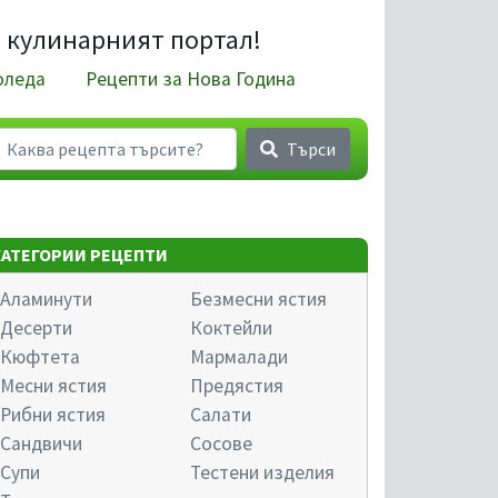
- кулинарният портал!
оледа
Рецепти за Нова Година
Търси
КАТЕГОРИИ РЕЦЕПТИ
Аламинути
Безмесни ястия
Десерти
Коктейли
Кюфтета
Мармалади
Месни ястия
Предястия
Рибни ястия
Салати
Сандвичи
Сосове
Супи
Тестени изделия