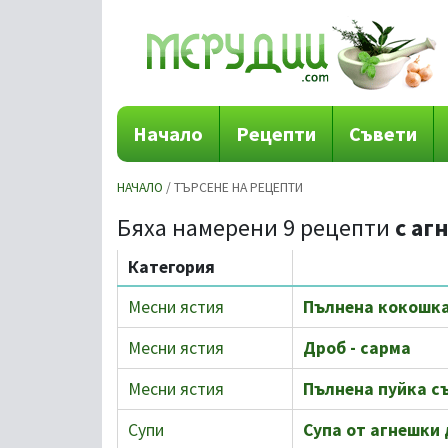
Начало
Рецепти
Съвети
НАЧАЛО
/ ТЪРСЕНЕ НА РЕЦЕПТИ
Бяха намерени 9 рецепти
с аг
Категория
Месни ястия
Пълнена кокошка
Месни ястия
Дроб - сарма
Месни ястия
Пълнена пуйка съ
Супи
Супа от агнешки