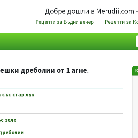
Добре дошли в Merudii.com 
Рецепти за Бъдни вечер
Рецепти за К
нешки дреболии от 1 агне
.
 със стар лук
с зеле
 дреболии