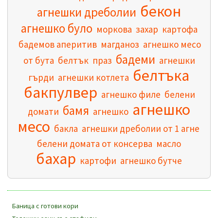
бекон
агнешки дреболии
агнешко було
моркова
захар
картофа
бадемов аперитив
магданоз
агнешко месо
бадеми
от бута
белтък
праз
агнешки
белтъка
гърди
агнешки котлета
бакпулвер
агнешко филе
белени
агнешко
бамя
домати
агнешко
месо
бакла
агнешки дреболии от 1 агне
белени домата от консерва
масло
бахар
картофи
агнешко бутче
Баница с готови кори