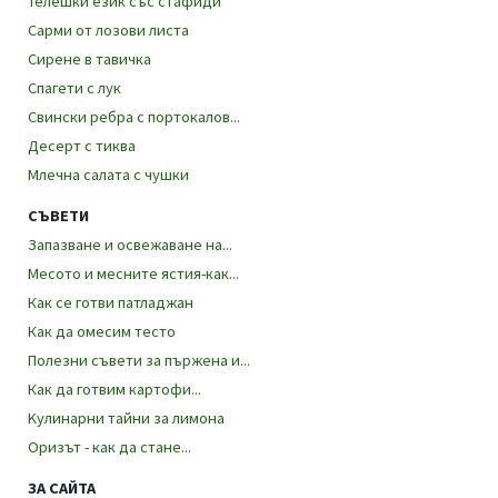
Телешки език със стафиди
Сарми от лозови листа
Сирене в тавичка
Спагети с лук
Свински ребра с портокалов...
Десерт с тиква
Млечна салата с чушки
СЪВЕТИ
Запазване и освежаване на...
Месото и месните ястия-как...
Как се готви патладжан
Как да омесим тесто
Полезни съвети за пържена и...
Как да готвим картофи...
Kулинарни тайни за лимона
Оризът - как да стане...
ЗА САЙТА