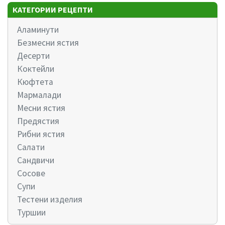
КАТЕГОРИИ РЕЦЕПТИ
Аламинути
Безмесни ястия
Десерти
Коктейли
Кюфтета
Мармалади
Месни ястия
Предястия
Рибни ястия
Салати
Сандвичи
Сосове
Супи
Тестени изделия
Туршии