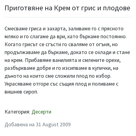
Приготвяне на Крем от грис и плодове
Смесваме гриса и захарта, заливаме го с прясното
мляко и го слагаме да ври, като бъркаме постоянно.
Когато грисът се сгъсти го сваляме от огъня, но
продължаваме да бъркаме, докато се охлади и стане
на крем. Прибавяме ванилията и смлените орехи,
разбъркваме добре и го изсипваме в купички, на
дъното на които сме сложили плод по избор.
Украсяваме отгоре със същия плод и поливаме с
вишнев сироп.
Категория:
Десерти
Добавена на 31 August 2009