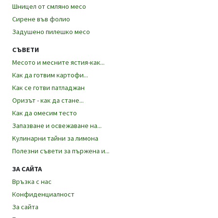
Шницел от смляно месо
Сирене във фолио
Задушено пилешко месо
СЪВЕТИ
Месото и месните ястия-как...
Как да готвим картофи...
Как се готви патладжан
Оризът - как да стане...
Как да омесим тесто
Запазване и освежаване на...
Kулинарни тайни за лимона
Полезни съвети за пържена и...
ЗА САЙТА
Връзка с нас
Конфиденциалност
За сайта