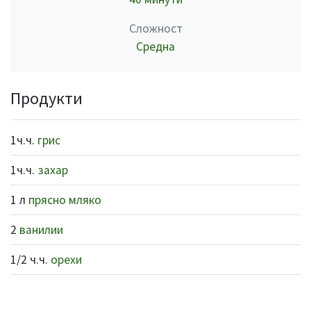
Сложност
Средна
Продукти
1ч.ч.
грис
1ч.ч.
захар
1 л
прясно мляко
2
ванилии
1/2 ч.ч.
орехи