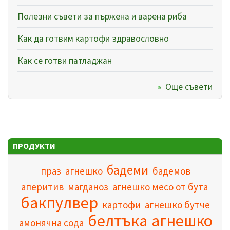
Полезни съвети за пържена и варена риба
Как да готвим картофи здравословно
Как се готви патладжан
Още съвети
ПРОДУКТИ
бадеми
праз
агнешко
бадемов
аперитив
магданоз
агнешко месо от бута
бакпулвер
картофи
агнешко бутче
белтъка
агнешко
амонячна сода