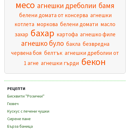
месо
агнешки дреболии
бамя
белени домата от консерва
агнешки
котлета
моркова
белени домати
масло
бахар
захар
картофа
агнешко филе
агнешко було
бакла
безвредна
червена боя
белтък
агнешки дреболии от
бекон
1 агне
агнешки гърди
РЕЦЕПТИ
Бисквити "Розички"
Гювеч
Кускус с печени чушки
Сирене пане
Бърза баница