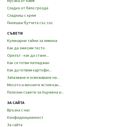
Мусака от бамя
Сладко от бяло грозде
Сладкиш с крем
Пилешки бутчета със сос
СЪВЕТИ
Kулинарни тайни за лимона
Как да омесим тесто
Оризът - как да стане...
Как се готви патладжан
Как да готвим картофи...
Запазване и освежаване на...
Месото и месните ястия-как...
Полезни съвети за пържена и...
ЗА САЙТА
Връзка с нас
Конфиденциалност
За сайта