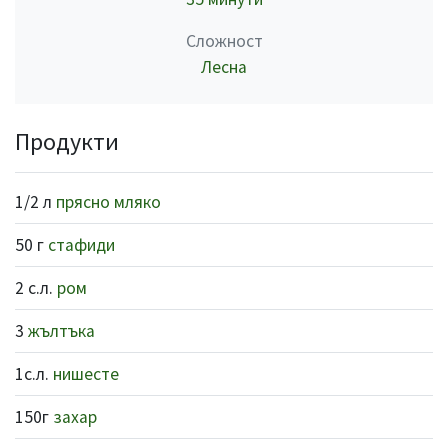
Сложност
Лесна
Продукти
1/2 л
прясно мляко
50 г
стафиди
2 с.л.
ром
3
жълтъка
1с.л.
нишесте
150г
захар