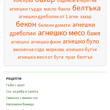
консерва
бадемов аперитив
белтъка
агнешки гърди
масло
бакла
агнешки дреболии от 1 агне
захар
бекон
агнешки
белени домати
агнешко месо
дреболии
бамя
агнешко було
агнешко
агнешко филе
амонячна сода
моркова
агнешко бутче
агнешко месо от бута
праз
белтък
РЕЦЕПТИ
Гъби с ориз
Сос за риба и салата
Свинско с винен сос
Наложена баница