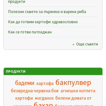
продукти
Полезни съвети за пържена и варена риба
Как да готвим картофи здравословно
Как се готви патладжан
Още съвети
ПРОДУКТИ
бакпулвер
бадеми
картофа
безвредна червена боя
агнешки котлета
картофи
магданоз
белени домата от
бахар