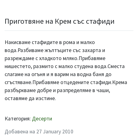
Приготвяне на Крем със стафиди
Накисваме стафидите в рома и малко
вода.Разбиваме жълтъците със захарта и
разреждаме с хладкото мляко.Прибавяме
нишестето, размито с малко студена вода.Сместа
слагаме на огъня и я варим на водна баня до
сгъстяване.Прибавяме отцедените стафиди.Крема
разбъркваме добре и разпределяме в чаши,
оставяме да изстине.
Категория:
Десерти
Добавена на 27 January 2010