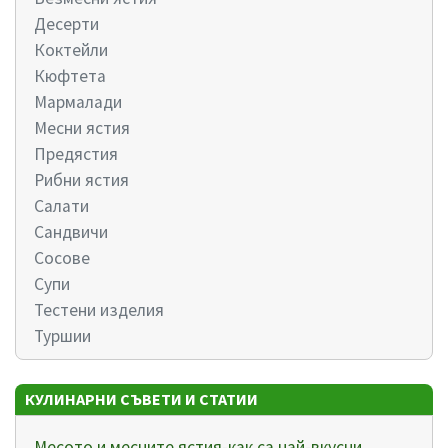
Десерти
Коктейли
Кюфтета
Мармалади
Месни ястия
Предястия
Рибни ястия
Салати
Сандвичи
Сосове
Супи
Тестени изделия
Туршии
КУЛИНАРНИ СЪВЕТИ И СТАТИИ
Месото и месните ястия-как са най-вкусни