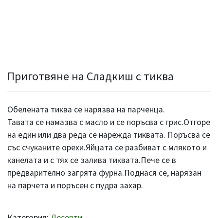
Приготвяне на Сладкиш с тиква
Обелената тиква се нарязва на парченца.
Тавата се намазва с масло и се поръсва с грис.Отгоре
на един или два реда се нарежда тиквата. Поръсва се
със счуканите орехи.Яйцата се разбиват с млякото и
канелата и с тях се залива тиквата.Пече се в
предварително загрята фурна.Поднася се, нарязан
на парчета и поръсен с пудра захар.
Категория:
Десерти