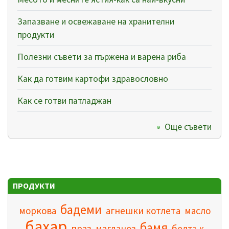
Запазване и освежаване на хранителни
продукти
Полезни съвети за пържена и варена риба
Как да готвим картофи здравословно
Как се готви патладжан
Още съвети
ПРОДУКТИ
бадеми
моркова
агнешки котлета
масло
бахар
бамя
праз
магданоз
белтък