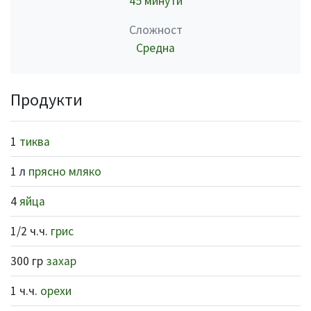
45 минути
Сложност
Средна
Продукти
1
тиква
1 л
прясно мляко
4
яйца
1/2 ч.ч.
грис
300 гр
захар
1 ч.ч.
орехи