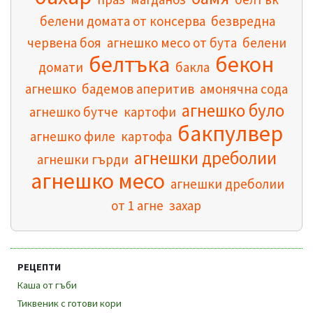
белени домата от консерва
безвредна
червена боя
агнешко месо от бута
белени
белтъка
бекон
домати
бакла
агнешко
бадемов аперитив
амонячна сода
агнешко було
агнешко бутче
картофи
бакпулвер
агнешко филе
картофа
агнешки дреболии
агнешки гърди
агнешко месо
агнешки дреболии
от 1 агне
захар
РЕЦЕПТИ
Каша от гъби
Тиквеник с готови кори