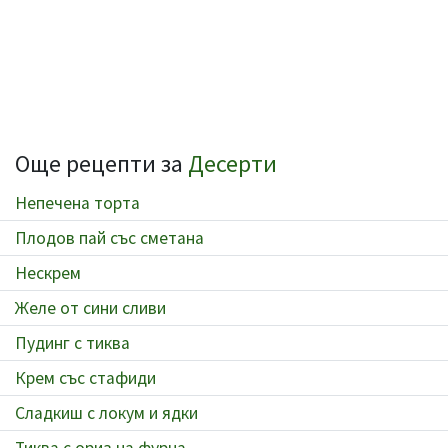
Още рецепти за
Десерти
Непечена торта
Плодов пай със сметана
Нескрем
Желе от сини сливи
Пудинг с тиква
Крем със стафиди
Сладкиш с локум и ядки
Тиква с ориз на фурна