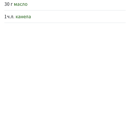
30 г
масло
1ч.л.
канела