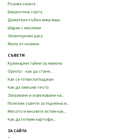
Розова салата
Бишкотена торта
Доматено-гъбен миш-маш
Шаран с маслини
Зеленчуково рагу
Желе от къпини
СЪВЕТИ
Kулинарни тайни за лимона
Оризът - как да стане...
Как се готви патладжан
Как да омесим тесто
Запазване и освежаване на...
Полезни съвети за пържена и...
Месото и месните ястия-как...
Как да готвим картофи...
ЗА САЙТА