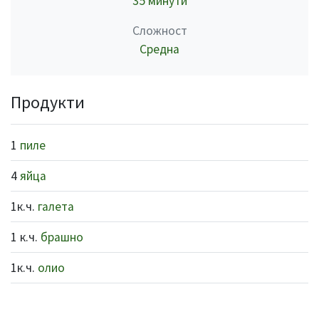
35 минути
Сложност
Средна
Продукти
1
пиле
4
яйца
1к.ч.
галета
1 к.ч.
брашно
1к.ч.
олио