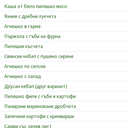
Каша от бяло пилешко месо
Яхния с дребни лукчета
Агнешко в гърне
Пържола с гъби на фурна
Пилешки късчета
Свински кебап с пушено сирене
Агнешко по селски
Агнешко с лапад
Друсан кебап (друг вариант)
Пилешко филе с гъби и картофи
Панирани мариновани дробчета
Запечени картофи с кренвирши
Сарми със зелев лист