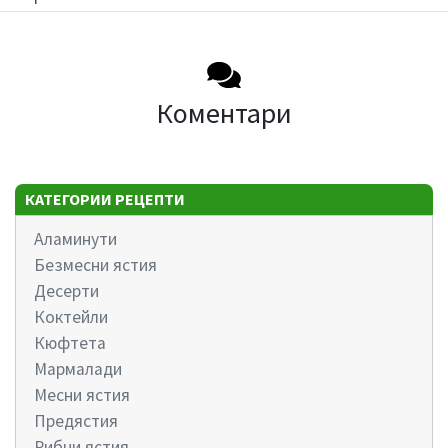
Коментари
КАТЕГОРИИ РЕЦЕПТИ
Аламинути
Безмесни ястия
Десерти
Коктейли
Кюфтета
Мармалади
Месни ястия
Предястия
Рибни ястия