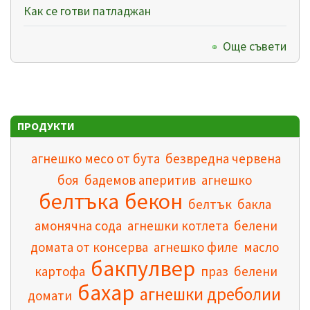
Как се готви патладжан
Още съвети
ПРОДУКТИ
агнешко месо от бута
безвредна червена
боя
бадемов аперитив
агнешко
белтъка
бекон
белтък
бакла
амонячна сода
агнешки котлета
белени
домата от консерва
агнешко филе
масло
бакпулвер
картофа
праз
белени
бахар
агнешки дреболии
домати