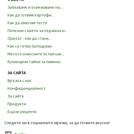
Запазване и освежаване на...
Как да готвим картофи...
Как да омесим тесто
Полезни съвети за пържена и...
Оризът - как да стане...
Как се готви патладжан
Месото и месните ястия-как...
Kулинарни тайни за лимона
ЗА САЙТА
Връзка с нас
Конфиденциалност
За сайта
Продукти
Бързи рецепти
Следете ни в социалните мрежи, за да готвите вкусно!