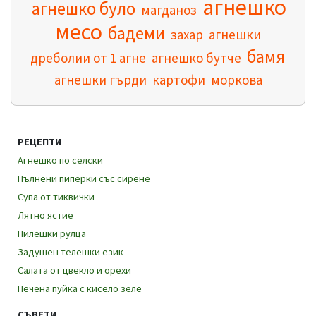
агнешко
агнешко було
магданоз
месо
бадеми
захар
агнешки
бамя
дреболии от 1 агне
агнешко бутче
агнешки гърди
картофи
моркова
РЕЦЕПТИ
Агнешко по селски
Пълнени пиперки със сирене
Супа от тиквички
Лятно ястие
Пилешки рулца
Задушен телешки език
Салата от цвекло и орехи
Печена пуйка с кисело зеле
СЪВЕТИ